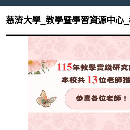
跳
至
慈濟大學_教學暨學習資源中心
主
要
內
容