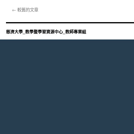
〈【英
語
←
較舊的文章
授
課】
全
英
慈濟大學_教學暨學習資源中心_教師專業組
語
授
課
分
享，
下
次
就
換
你
上
台〉
中