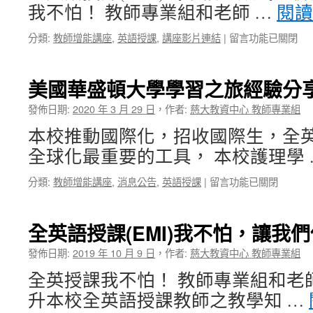
為
材
我不怕！ 教師專業組和老師 …
閱
例〉
進
中
行
在
分類:
教師增能講座
,
英語授課
,
講座影片連結
|
留言功能已關閉
全
〈全
英
英
語
語
美國華盛頓大學學習之旅經驗分
課
授
堂〉
課
發佈日期:
2020 年 3 月 29 日
，
作者:
慈大教資中心 教師專業組
中
(EMI)
本校推動國際化，招收國際生，全
我
不
全球化最重要的工具， 本校護理學
怕，
讓
在
分類:
教師增能講座
,
消息公告
,
英語授課
|
留言功能已關閉
我
〈美
們
國
併
華
全英語授課(EMI)我不怕，讓我
肩
盛
逗
頓
發佈日期:
2019 年 10 月 9 日
，
作者:
慈大教資中心 教師專業組
陣
大
行〉
全英授課我不怕！ 教師專業組和老
學
中
學
升本校全英語授課教師之教學知 …
習