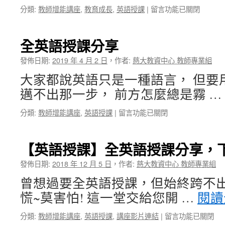
之
在
分類:
教師增能講座
,
教育成長
,
英語授課
|
留言功能已關閉
旅
〈全
經
英
驗
語
全英語授課分享
分
授
享
課
發佈日期:
2019 年 4 月 2 日
，
作者:
慈大教資中心 教師專業組
座
(EMI)
談
大家都說英語只是一種語言， 但要
我
活
不
邁不出那一步， 前方怎麼總是霧 …
動〉
怕，
中
讓
在
分類:
教師增能講座
,
英語授課
|
留言功能已關閉
我
〈全
們
英
併
語
【英語授課】全英語授課分享，
肩
授
逗
課
發佈日期:
2018 年 12 月 5 日
，
作者:
慈大教資中心 教師專業組
陣
分
行〉
曾想過要全英語授課，但始終跨不出那
享〉
中
中
慌~莫害怕! 這一堂交給您開 …
閱讀
在
分類:
教師增能講座
,
英語授課
,
講座影片連結
|
留言功能已關閉