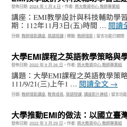
簡
發佈日期:
2024 年 1 月 4 日
，
作者:
慈大教資中心 教師專業組
報
講座：EMI教學設計與科技輔助學
力
—
期：112年11月3日(五)時間 …
閱讀
舉
辦
在
分類:
教師增能講座
,
英語授課
|
標籤:
教師增能
|
留言功能已關閉
全
〈EMI
英
教
簡
學
大學EMI課程之英語教學策略與
報
設
增
計
發佈日期:
2022 年 9 月 26 日
，
作者:
慈大教資中心 教師專業組
能
與
講
講題：大學EMI課程之英語教學策
科
座
技
111/9/21(三)上午1 …
閱讀全文
→
助
輔
教
助
在
分類:
教師增能講座
,
教育成長
,
英語授課
,
講座影片連結
|
留言功能
師
學
〈大
自
習
學
信
主
EMI
大學推動EMI的做法：以國立臺
發
題
課
表
系
程
發佈日期:
2022 年 3 月 29 日
，
作者:
慈大教資中心 教師專業組
研
列