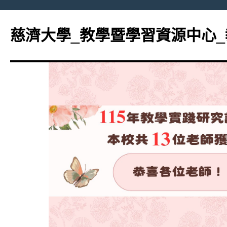
跳
至
慈濟大學_教學暨學習資源中心
主
要
內
容