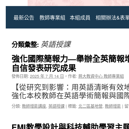
最新公告
教師專業組
本組成員
相關辦法&表
英語授課
分類彙整:
強化國際簡報力—舉辦全英簡報
自信發表研究成果
發佈日期:
2025 年 7 月 14 日
，
作者:
慈大教資中心 教師專業組
【從研究到影響：用英語清晰有效
強化本校教師在英語學術簡報與國際
在
分類:
教師增能講座
,
英語授課
|
標籤:
北二區基地營
,
教師增能
|
留
〈
化
國
EMI教學設計與科技輔助學習主
際