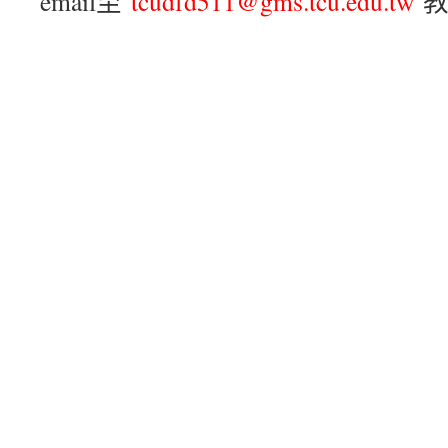
email至
tcudfd511@gms.tcu.edu.tw
教