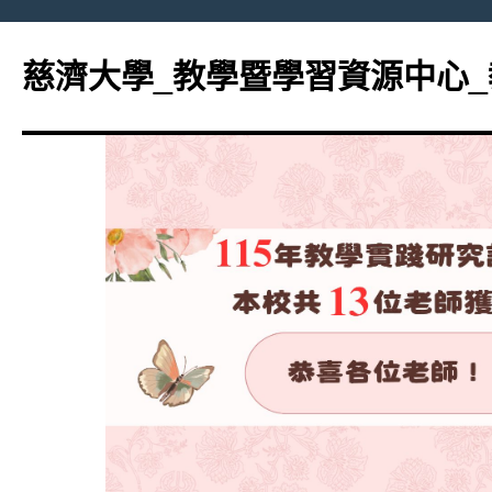
跳
至
慈濟大學_教學暨學習資源中心
主
要
內
容