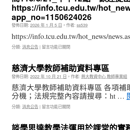
進
https://info.tcu.edu.tw/hot_n
教
師
app_no=1150624026
研
發佈日期:
2026 年 1 月 5 日
，
作者:
ss539
習
營-
https://info.tcu.edu.tw/hot_news/news.
截
至
在
分類:
消息公告
|
留言功能已關閉
目
〈【115-
前
1
之
學
慈濟大學教師補助資料專區
錄
期
取
創
發佈日期:
2022 年 10 月 21 日
，
作者:
慈大教資中心 教師專業組
公
新
告〉
慈濟大學教師補助資料專區 各項補
與
中
特
分機；法規完整內容請搜尋：ht …
色
教
在
分類:
消息公告
|
留言功能已關閉
學
〈慈
開
濟
放
大
談學思達教學法運用於課堂的實
申
學