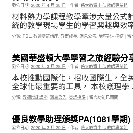
驗
發佈日期:
2020 年 4 月 28 日
，
作者:
慈大教資中心 教師專業組
分
材料熱力學課程教學牽涉大量公式
享〉
中
統的教學現場學生的學習興趣與效率
在
分類:
PBL
,
教師增能講座
,
教育成長
,
消息公告
,
講座影片連結
|
留
〈
用
即
美國華盛頓大學學習之旅經驗分
時
反
發佈日期:
2020 年 3 月 29 日
，
作者:
慈大教資中心 教師專業組
饋
本校推動國際化，招收國際生，全
系
統
全球化最重要的工具， 本校護理學
融
入
在
分類:
教師增能講座
,
消息公告
,
英語授課
|
留言功能已關閉
問
〈美
題
國
導
華
優良教學助理頒獎PA(1081學期)
向
盛
學
頓
發佈日期:
2020 年 3 月 29 日
，
作者:
慈大教資中心 教師專業組
習
大