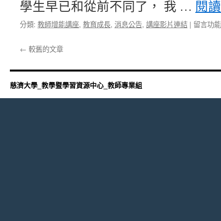
學生早已和從前不同了， 我 …
閱
在
分類:
教師增能講座
,
教育成長
,
消息公告
,
講座影片連結
|
留言功能
〈跨
域
←
較舊的文章
學
習〉
中
慈濟大學_教學暨學習資源中心_教師專業組