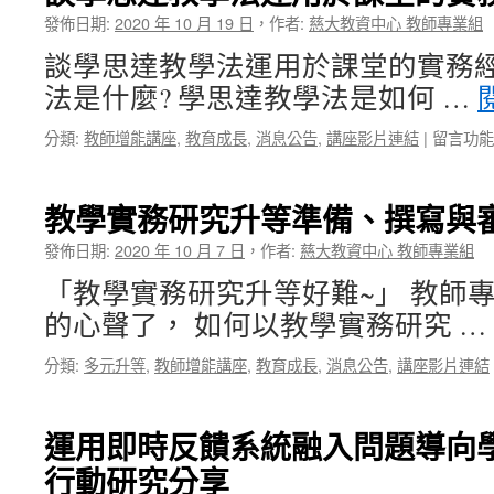
請】
教
發佈日期:
2020 年 10 月 19 日
，
作者:
慈大教資中心 教師專業組
申
師
請
談學思達教學法運用於課堂的實務經
補
截
助
法是什麼? 學思達教學法是如何 …
止
資
時
料
在
分類:
教師增能講座
,
教育成長
,
消息公告
,
講座影片連結
|
留言功能
間
專
〈談
115/8/21_
區〉
學
中
中
思
教學實務研究升等準備、撰寫與
午
達
12
教
發佈日期:
2020 年 10 月 7 日
，
作者:
慈大教資中心 教師專業組
點，
學
歡
「教學實務研究升等好難~」 教師
法
迎
運
的心聲了， 如何以教學實務研究 …
提
用
出
於
分類:
多元升等
,
教師增能講座
,
教育成長
,
消息公告
,
講座影片連結
申
課
請
堂
https://info.tcu.edu.tw/hot_news/today_activity_
的
app_no=1150624026〉
運用即時反饋系統融入問題導向
實
中
務
行動研究分享
經