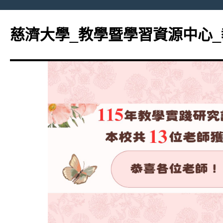
跳
至
慈濟大學_教學暨學習資源中心
主
要
內
容