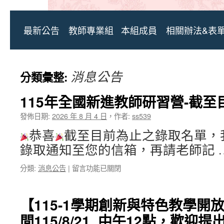
最新公告
教師專業組
本組成員
相關辦法&表
消息公告
分類彙整:
115年全國新進教師研習營-截
發佈日期:
2026 年 8 月 4 日
，
作者:
ss539
恭喜
截至目前為止之錄取名單，
錄取通知至您的信箱，再請老師記 
在
分類:
消息公告
|
留言功能已關閉
〈115
年
全
【115-1學期創新與特色教學開
國
間115/8/21_中午12點，歡迎提
新