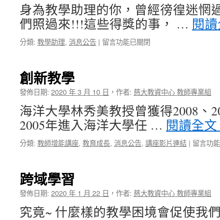
材
身為教學助理的你，曾經徬徨迷惘過
學
料
學
們照過來!!!這些得獎的事， …
閱讀
熱
習
力
之
在
分類:
教學助理
,
消息公告
|
留言功能已關閉
學
旅
〈優
的
經
良
行
驗
教
創新教學
動
分
學
研
享
助
發佈日期:
2020 年 3 月 10 日
，
作者:
慈大教資中心 教師專業組
究
座
理
分
談
海洋大學林秀美教授曾獲得2008、2
頒
享
活
獎
2005年進入海洋大學任 …
閱讀全文
中
動〉
PA(1081
中
學
在
分類:
教師增能講座
,
教育成長
,
消息公告
,
講座影片連結
|
留言功能
期)〉
〈創
中
新
教
跨域學習
學〉
中
發佈日期:
2020 年 1 月 22 日
，
作者:
慈大教資中心 教師專業組
究竟~ 什麼樣的教學困境會促使我們