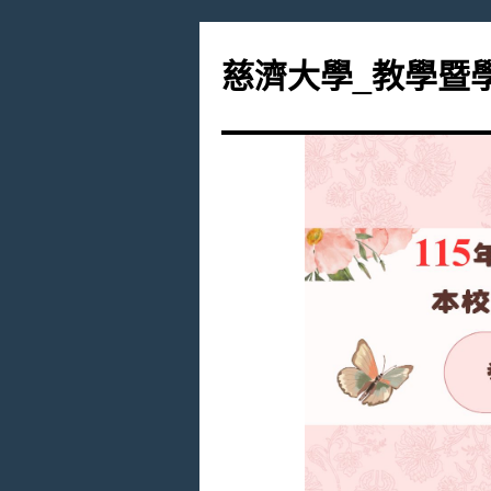
跳
至
慈濟大學_教學暨
主
要
內
容