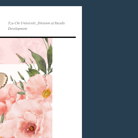
Tzu Chi University_Division of Faculty
Development