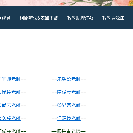
組成員
相關辦法&表單下載
教學助理(TA)
教學資源庫
李宜興老師
== ==
朱紹盈老師
==
楊昆達老師
== ==
陳俊堯老師
==
賴尚志老師
== ==
蔡昇宗老師
==
楊久滕老師
== ==
江錦玲老師
==
陳俊堯老師
== ==
陳丹青老師
==