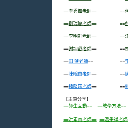
==
李秀如老師
== ==
==
劉瑞瓏老師
== ==
==
李明軒老師
== ==
==
謝坤叡老師
== ==
==
田 薇老師
== ==
==
陳畹蘭老師
== ==
==
鍾隆琛老師
== ==
【主題分享】
==師生互動==
==教學方法==
==洪素貞老師==
==溫秉祥老師