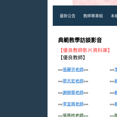
最新公告
教師專業組
本
典範教學訪談影音
【優良教師影片資料庫】
【優良教師】
==
張麗芬老師
== ==
==
廖志宏老師
== ==
==
謝婉華老師
== ==
==
李宜興老師
== ==
==
張慈桂老師
== ==