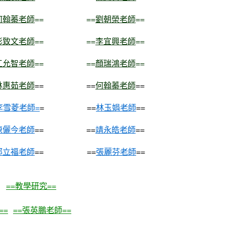
何翰蓁老師
== ==
劉朝榮老師
==
彭致文老師
== ==
李宜興老師
==
江允智老師
== ==
顏瑞鴻老師
==
林惠茹老師
== ==
何翰蓁老師
==
李雪菱老師=
= ==
林玉娟老師
==
陳儷今老師
== ==
靖永皓老師
==
鄭立福老師
== ==
張麗芬老師
==
==教學研究==
==
==張英鵬老師==