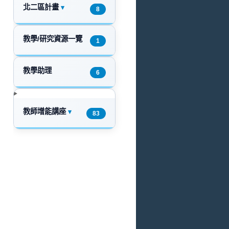
北二區計畫
▾
8
教學/研究資源一覽
1
教學助理
6
教師增能講座
▾
83