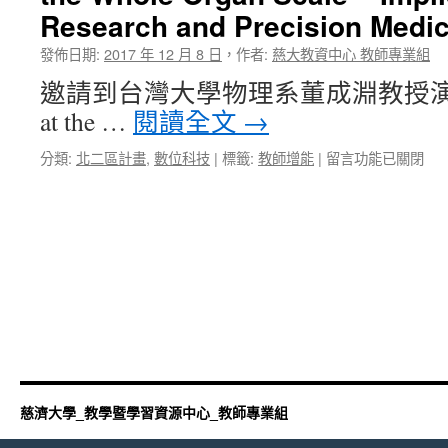
辦
Research and Precision Medic
ChatGPT
與
發佈日期:
2017 年 12 月 8 日
，
作者:
慈大教資中心 教師專業組
AI
邀請到台灣大學物理系董成淵教授演講：Opt
繪
圖
at the …
閱讀全文
→
教
學
在
分類:
北二區計畫
,
數位科技
|
標籤:
教師增能
|
留言功能已關閉
與
〈【共
應
同
用
科
講
技】
座〉
董
中
成
淵
教
授
演
講：
Optical
慈濟大學_教學暨學習資源中心_教師專業組
Imaging
at