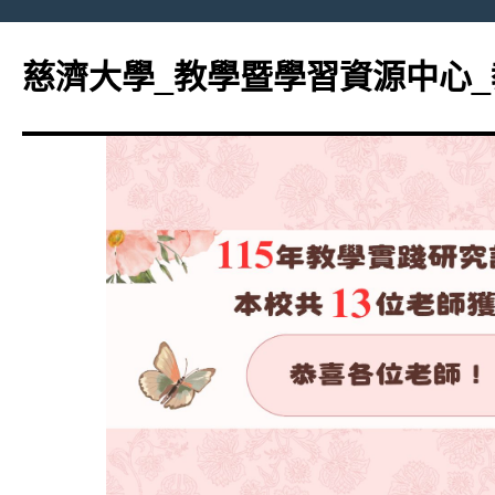
跳
至
慈濟大學_教學暨學習資源中心
主
要
內
容