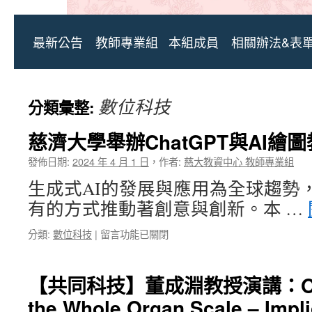
最新公告
教師專業組
本組成員
相關辦法&表
數位科技
分類彙整:
慈濟大學舉辦ChatGPT與AI繪
發佈日期:
2024 年 4 月 1 日
，
作者:
慈大教資中心 教師專業組
生成式AI的發展與應用為全球趨勢
有的方式推動著創意與創新。本 …
在
分類:
數位科技
|
留言功能已關閉
〈慈
濟
大
【共同科技】董成淵教授演講：Optica
學
the Whole Organ Scale – Impli
舉