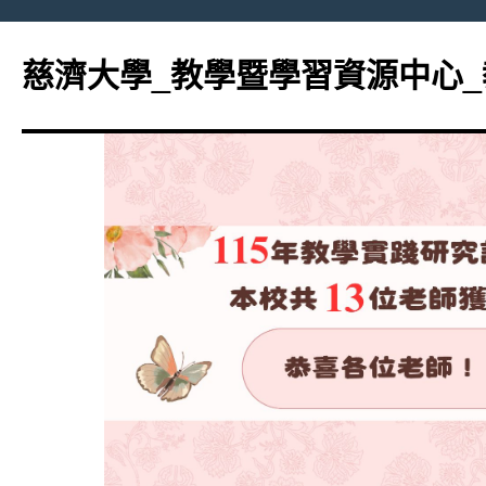
跳
至
慈濟大學_教學暨學習資源中心
主
要
內
容