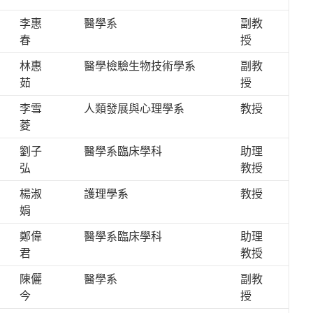
李惠
醫學系
副教
春
授
林惠
醫學檢驗生物技術學系
副教
茹
授
李雪
人類發展與心理學系
教授
菱
劉子
醫學系臨床學科
助理
弘
教授
楊淑
護理學系
教授
娟
鄭偉
醫學系臨床學科
助理
君
教授
陳儷
醫學系
副教
今
授