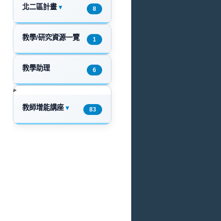
北二區計畫
▾
8
教學/研究資源一覽
1
教學助理
6
教師增能講座
▾
83