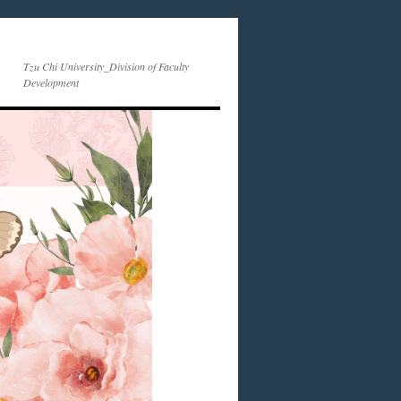
Tzu Chi University_Division of Faculty
Development