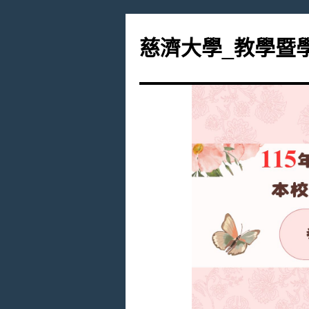
跳
至
慈濟大學_教學暨
主
要
內
容