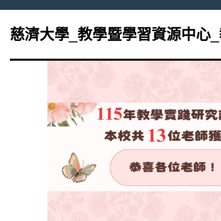
跳
至
慈濟大學_教學暨學習資源中心
主
要
內
容