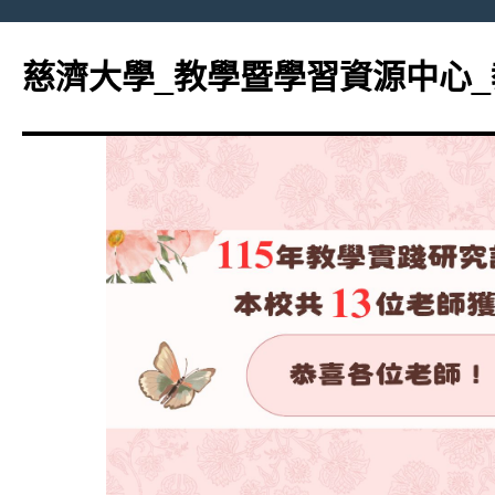
跳
至
慈濟大學_教學暨學習資源中心
主
要
內
容