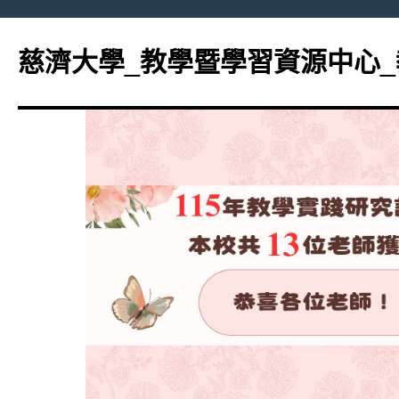
跳
至
慈濟大學_教學暨學習資源中心
主
要
內
容